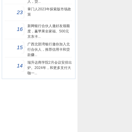
人，贷...
掌门人2023年探索版市场政
23
策
新网银行合伙人邀好友领额
16
度，赢苹果全家福、500元
京东卡...
广西北部湾银行邀你加入北
15
行合伙人，推荐信用卡和贷
款赚...
瑞升达商学院2月会议安排出
14
炉。2024年，和更多支付大
咖一...