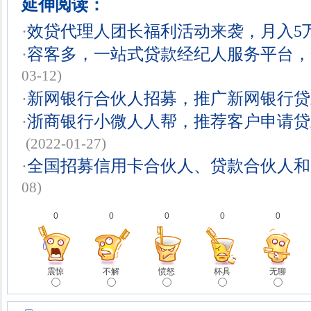
延伸阅读：
·
效贷代理人团长福利活动来袭，月入5
·
容客多，一站式贷款经纪人服务平台，
03-12)
·
新网银行合伙人招募，推广新网银行贷
·
浙商银行小微人人帮，推荐客户申请贷
(2022-01-27)
·
全国招募信用卡合伙人、贷款合伙人和
08)
0
0
0
0
0
震惊
不解
愤怒
杯具
无聊