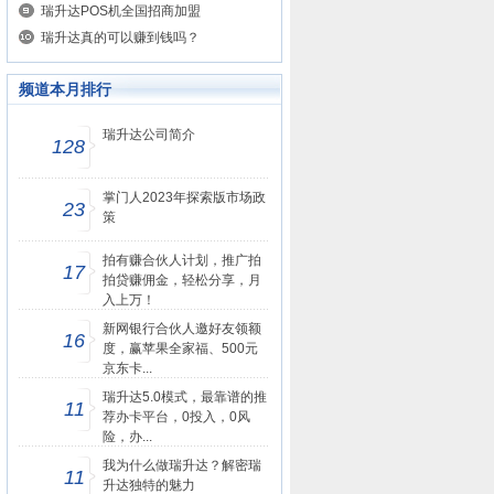
瑞升达POS机全国招商加盟
瑞升达真的可以赚到钱吗？
频道本月排行
瑞升达公司简介
128
掌门人2023年探索版市场政
23
策
拍有赚合伙人计划，推广拍
17
拍贷赚佣金，轻松分享，月
入上万！
新网银行合伙人邀好友领额
16
度，赢苹果全家福、500元
京东卡...
瑞升达5.0模式，最靠谱的推
11
荐办卡平台，0投入，0风
险，办...
我为什么做瑞升达？解密瑞
11
升达独特的魅力