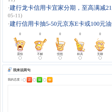
·
建行龙卡信用卡宜家分期，至高满减21
05-11)
·
建行信用卡抽5-50元京东E卡或100元
0
0
0
0
0
震惊
不解
愤怒
杯具
无聊