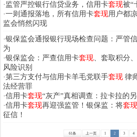
·
监管严控银行信贷业务，信用卡
套现
被“
·
一则通报落地，所有信用卡
套现
用户都
监会悄然闪现
·
银保监会通报银行现场检查问题：严管
为
·
银保监会：严查信用卡
套现
、套取积分
风险识别
·
第三方支付与信用卡羊毛党联手
套现
律
法经营罪
·
信用卡
套现
“灰产”真相调查：拉卡拉的另
·
信用卡
套现
再迎强监管！银保监：将
套
征信！
61条
上一页
1
2
3
4