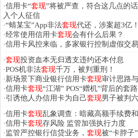
·
信用卡“
套现
”将被严查，符合这几点的
入个人征信
·
“蜻某宝”App非法
套现
代还，涉案超3亿
·
经常使用信用卡
套现
会有什么后果？
·
信用卡风控来临，多家银行控制虚假交
·
套现
投资血本无归透支违约还本付息
·
POS机非法
套现
千万，被判重刑！
·
新场景下商业银行信用卡
套现
审计思路
·
信用卡
套现
“江湖” POS“赠机”背后的套路
·
引诱他人办信用卡为自己
套现
男子被判
·
信用卡
套现
乱象调查：暗藏高额手续费
·
信用卡
套现
存风险 监管加强执行力度
·
监管严控银行信贷业务，
套现
被“卡脖子”