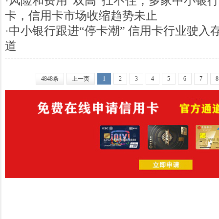
·
风险和费用“双高”扛不住，多家中小银
卡，信用卡市场收缩趋势未止
·
中小银行跟进“停卡潮” 信用卡行业驶入
道
4848条
上一页
1
2
3
4
5
6
7
8