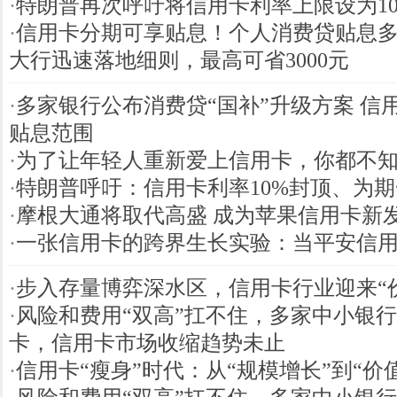
·
特朗普再次呼吁将信用卡利率上限设为10
·
信用卡分期可享贴息！个人消费贷贴息
大行迅速落地细则，最高可省3000元
·
多家银行公布消费贷“国补”升级方案 信
贴息范围
·
为了让年轻人重新爱上信用卡，你都不
·
特朗普呼吁：信用卡利率10%封顶、为
·
摩根大通将取代高盛 成为苹果信用卡新
·
一张信用卡的跨界生长实验：当平安信用
·
步入存量博弈深水区，信用卡行业迎来“
·
风险和费用“双高”扛不住，多家中小银
卡，信用卡市场收缩趋势未止
·
信用卡“瘦身”时代：从“规模增长”到“价