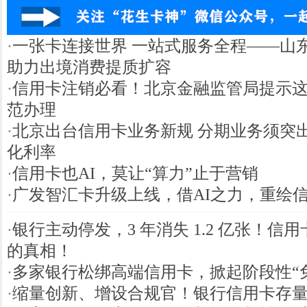
·
一张卡连接世界 一站式服务全程——山
助力出境消费提质扩容
·
信用卡注销必看！北京金融监管局提示
范办理
·
北京出台信用卡业务新规 分期业务须突
化利率
·
信用卡也AI，莫让“算力”止于营销
·
广发智汇卡升级上线，借AI之力，重绘
·
银行主动停发，3 年消失 1.2 亿张！信
的真相！
·
多家银行松绑高端信用卡，掀起阶段性“
·
缩量创新、增设合规官！银行信用卡存